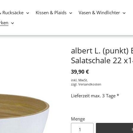
& Rucksäcke
Kissen & Plaids
Vasen & Windlichter
rken
albert L. (punkt
Salatschale 22 x
39,90 €
inkl. MwSt.
zzgl.
Versandkosten
Lieferzeit max. 3 Tage *
Menge