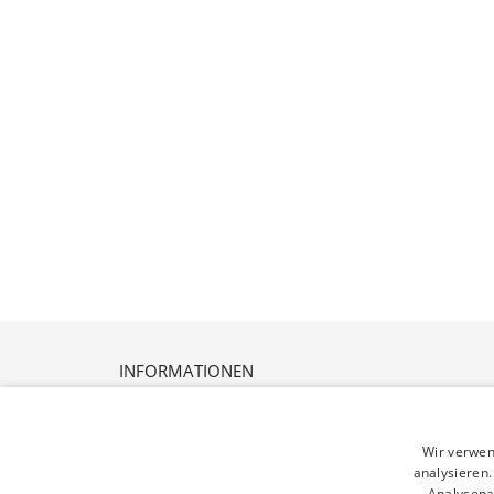
INFORMATIONEN
Versandbedingungen
Datenschutz
Widerrufsrecht
Wir verwen
AGB
analysieren
Analysepa