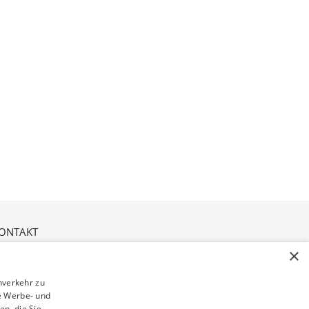
ONTAKT
ordviver 2
×
1614 Buxtehude
nverkehr zu
e Werbe- und
ffnungszeiten:
n, die Sie