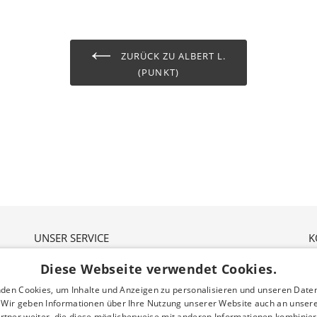
ZURÜCK ZU ALBERT L.
(PUNKT)
UNSER SERVICE
K
Unser Service für dich
N
Diese Webseite verwendet Cookies.
Gutscheine
2
Nachhaltigkeit
den Cookies, um Inhalte und Anzeigen zu personalisieren und unseren Date
Über uns
. Wir geben Informationen über Ihre Nutzung unserer Website auch an unser
Ö
rtner weiter, die diese möglicherweise mit anderen Informationen kombiniere