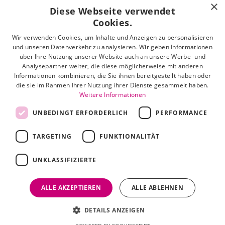
×
Diese Webseite verwendet
Nordviver 2
21614 Buxtehude
Cookies.
Wir verwenden Cookies, um Inhalte und Anzeigen zu personalisieren
Öffnungszeiten:
und unseren Datenverkehr zu analysieren. Wir geben Informationen
Mo - Fr: 10:00 - 18:00 Uhr
über Ihre Nutzung unserer Website auch an unsere Werbe- und
Sa: 10:00 - 16:00 Uhr
Analysepartner weiter, die diese möglicherweise mit anderen
Informationen kombinieren, die Sie ihnen bereitgestellt haben oder
die sie im Rahmen Ihrer Nutzung ihrer Dienste gesammelt haben.
Tel: 04161 512 251
Weitere Informationen
Mail: info@hermann-schoenes-leben.de
UNBEDINGT ERFORDERLICH
PERFORMANCE
TARGETING
FUNKTIONALITÄT
Zahlungsarten
UNKLASSIFIZIERTE
Facebook
Instagram
ALLE AKZEPTIEREN
ALLE ABLEHNEN
Shop erstellt mit
Besuche uns auch auf lieber-
DETAILS ANZEIGEN
VersaCommerce.
lokal.de