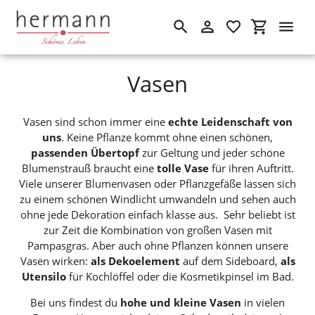
Suchen
Einloggen
Einkaufswa
Direkt
S
Vasen
zum
Inhalt
a
Vasen sind schon immer eine
echte Leidenschaft von
m
uns
. Keine Pflanze kommt ohne einen schönen,
passenden Übertopf
zur Geltung und jeder schöne
m
Blumenstrauß braucht eine
tolle Vase
für ihren Auftritt.
l
Viele unserer Blumenvasen oder Pflanzgefäße lassen sich
zu einem schönen Windlicht umwandeln und sehen auch
u
ohne jede Dekoration einfach klasse aus. Sehr beliebt ist
zur Zeit die Kombination von großen Vasen mit
n
Pampasgras. Aber auch ohne Pflanzen können unsere
g
Vasen wirken:
als Dekoelement
auf dem Sideboard,
als
Utensilo
für Kochlöffel oder die Kosmetikpinsel im Bad.
:
Bei uns findest du
hohe und kleine Vasen
in vielen