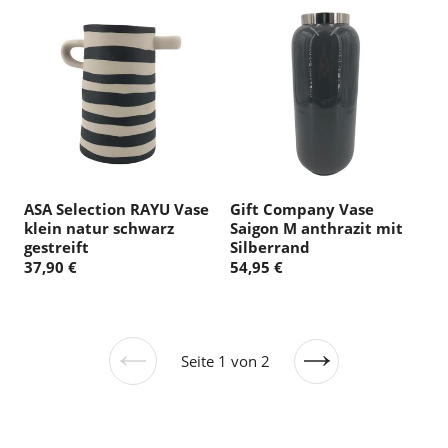
ASA Selection RAYU Vase
Gift Company Vase
klein natur schwarz
Saigon M anthrazit mit
gestreift
Silberrand
37,90 €
54,95 €
Seite 1 von 2
Vorherige
Nächste
Seite
Seite