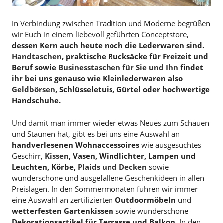
In Verbindung zwischen Tradition und Moderne begrüßen
wir Euch in einem liebevoll geführten Conceptstore,
dessen Kern auch heute noch die Lederwaren sind.
Handtaschen
, praktische Rucksäcke für Freizeit und
Beruf sowie
Businesstaschen für Sie und Ihn
findet
ihr bei uns genauso wie Kleinlederwaren also
Geldbörsen
, Schlüsseletuis, Gürtel oder hochwertige
Handschuhe.
Und damit man immer wieder etwas Neues zum Schauen
und Staunen hat, gibt es bei uns eine Auswahl an
handverlesenen Wohnaccessoires
wie ausgesuchtes
Geschirr,
Kissen
, Vasen, Windlichter, Lampen und
Leuchten, Körbe,
Plaids und Decken
sowie
wunderschöne und ausgefallene
Geschenkideen
in allen
Preislagen. In den Sommermonaten führen wir immer
eine Auswahl an zertifizierten
Outdoormöbeln
und
wetterfesten Gartenkissen
sowie wunderschöne
Dekorationsartikel für Terrasse und Balkon
. In den