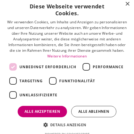
×
Diese Webseite verwendet
Nordviver 2
21614 Buxtehude
Cookies.
Wir verwenden Cookies, um Inhalte und Anzeigen zu personalisieren
Öffnungszeiten:
und unseren Datenverkehr zu analysieren. Wir geben Informationen
Mo - Fr: 10:00 - 18:00 Uhr
über Ihre Nutzung unserer Website auch an unsere Werbe- und
Sa: 10:00 - 16:00 Uhr
Analysepartner weiter, die diese möglicherweise mit anderen
Informationen kombinieren, die Sie ihnen bereitgestellt haben oder
die sie im Rahmen Ihrer Nutzung ihrer Dienste gesammelt haben.
Tel: 04161 512 251
Weitere Informationen
Mail: info@hermann-schoenes-leben.de
UNBEDINGT ERFORDERLICH
PERFORMANCE
TARGETING
FUNKTIONALITÄT
Zahlungsarten
UNKLASSIFIZIERTE
Facebook
Instagram
ALLE AKZEPTIEREN
ALLE ABLEHNEN
Shop erstellt mit
Besuche uns auch auf lieber-
DETAILS ANZEIGEN
VersaCommerce.
lokal.de