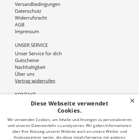
Versandbedingungen
Datenschutz
Widerrufsrecht
AGB
Impressum
UNSER SERVICE
Unser Service für dich
Gutscheine
Nachhaltigkeit
Über uns
Vertrag widerrufen
KONTAKT
×
Diese Webseite verwendet
Nordviver 2
21614 Buxtehude
Cookies.
Wir verwenden Cookies, um Inhalte und Anzeigen zu personalisieren
Öffnungszeiten:
und unseren Datenverkehr zu analysieren. Wir geben Informationen
Mo - Fr: 10:00 - 18:00 Uhr
über Ihre Nutzung unserer Website auch an unsere Werbe- und
Sa: 10:00 - 16:00 Uhr
Analysepartner weiter, die diese möglicherweise mit anderen