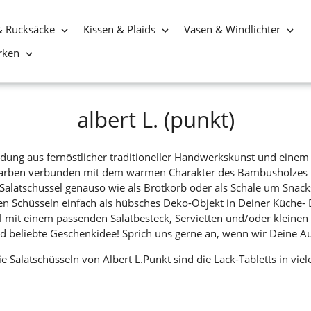
& Rucksäcke
Kissen & Plaids
Vasen & Windlichter
rken
S
albert L. (punkt)
a
bindung aus fernöstlicher traditioneller Handwerkskunst und einem
m
 Farben verbunden mit dem warmen Charakter des Bambusholzes b
 Salatschüssel genauso wie als Brotkorb oder als Schale um Snacks 
m
en Schüsseln einfach als hübsches Deko-Objekt in Deiner Küche- D
l
l mit einem passenden Salatbesteck, Servietten und/oder kleine
nd beliebte Geschenkidee! Sprich uns gerne an, wenn wir Deine A
u
e Salatschüsseln von Albert L.Punkt sind die Lack-Tabletts in vi
n
g