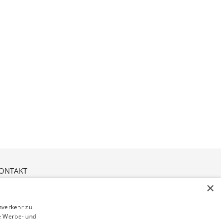
ONTAKT
ordviver 2
×
1614 Buxtehude
nverkehr zu
e Werbe- und
ffnungszeiten: