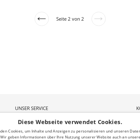
Seite 2 von 2
Vorherige
Nächste
Seite
Seite
UNSER SERVICE
K
Unser Service für dich
N
Diese Webseite verwendet Cookies.
Gutscheine
2
Nachhaltigkeit
den Cookies, um Inhalte und Anzeigen zu personalisieren und unseren Date
Über uns
. Wir geben Informationen über Ihre Nutzung unserer Website auch an unser
Ö