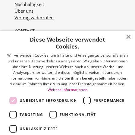
Nachhaltigkeit
Über uns
Vertrag widerrufen
KONTAKT
×
Diese Webseite verwendet
Nordviver 2
21614 Buxtehude
Cookies.
Wir verwenden Cookies, um Inhalte und Anzeigen zu personalisieren
Öffnungszeiten:
und unseren Datenverkehr zu analysieren. Wir geben Informationen
Mo - Fr: 10:00 - 18:00 Uhr
über Ihre Nutzung unserer Website auch an unsere Werbe- und
Sa: 10:00 - 16:00 Uhr
Analysepartner weiter, die diese möglicherweise mit anderen
Informationen kombinieren, die Sie ihnen bereitgestellt haben oder
die sie im Rahmen Ihrer Nutzung ihrer Dienste gesammelt haben.
Tel: 04161 512 251
Weitere Informationen
Mail: info@hermann-schoenes-leben.de
UNBEDINGT ERFORDERLICH
PERFORMANCE
TARGETING
FUNKTIONALITÄT
Zahlungsarten
UNKLASSIFIZIERTE