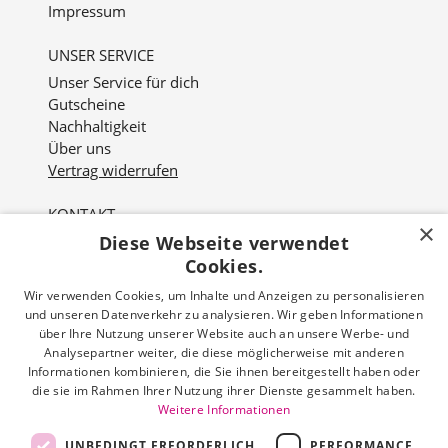
Impressum
UNSER SERVICE
Unser Service für dich
Gutscheine
Nachhaltigkeit
Über uns
Vertrag widerrufen
KONTAKT
×
Diese Webseite verwendet
Nordviver 2
21614 Buxtehude
Cookies.
Wir verwenden Cookies, um Inhalte und Anzeigen zu personalisieren
Öffnungszeiten:
und unseren Datenverkehr zu analysieren. Wir geben Informationen
Mo - Fr: 10:00 - 18:00 Uhr
über Ihre Nutzung unserer Website auch an unsere Werbe- und
Sa: 10:00 - 16:00 Uhr
Analysepartner weiter, die diese möglicherweise mit anderen
Informationen kombinieren, die Sie ihnen bereitgestellt haben oder
die sie im Rahmen Ihrer Nutzung ihrer Dienste gesammelt haben.
Tel: 04161 512 251
Weitere Informationen
Mail: info@hermann-schoenes-leben.de
UNBEDINGT ERFORDERLICH
PERFORMANCE