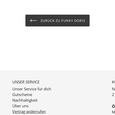
ZURÜCK ZU FUNKY DORIS
UNSER SERVICE
K
Unser Service für dich
N
Gutscheine
2
Nachhaltigkeit
Über uns
Ö
Vertrag widerrufen
M