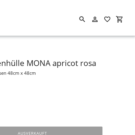
Suchen
Einloggen
Einkau
enhülle MONA apricot rosa
ssen 48cm x 48cm
AUSVERKAUFT