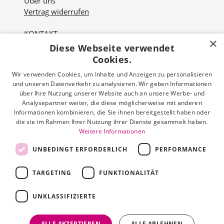
Über uns
Vertrag widerrufen
KONTAKT
×
Diese Webseite verwendet
Nordviver 2
21614 Buxtehude
Cookies.
Wir verwenden Cookies, um Inhalte und Anzeigen zu personalisieren
Öffnungszeiten:
und unseren Datenverkehr zu analysieren. Wir geben Informationen
Mo - Fr: 10:00 - 18:00 Uhr
über Ihre Nutzung unserer Website auch an unsere Werbe- und
Sa: 10:00 - 16:00 Uhr
Analysepartner weiter, die diese möglicherweise mit anderen
Informationen kombinieren, die Sie ihnen bereitgestellt haben oder
die sie im Rahmen Ihrer Nutzung ihrer Dienste gesammelt haben.
Tel: 04161 512 251
Weitere Informationen
Mail: info@hermann-schoenes-leben.de
UNBEDINGT ERFORDERLICH
PERFORMANCE
TARGETING
FUNKTIONALITÄT
Zahlungsarten
UNKLASSIFIZIERTE
Facebook
Instagram
ALLE AKZEPTIEREN
ALLE ABLEHNEN