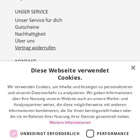
UNSER SERVICE
Unser Service für dich
Gutscheine
Nachhaltigkeit
Über uns
Vertrag widerrufen
KONTAKT
×
Diese Webseite verwendet
Nordviver 2
21614 Buxtehude
Cookies.
Wir verwenden Cookies, um Inhalte und Anzeigen zu personalisieren
Öffnungszeiten:
und unseren Datenverkehr zu analysieren. Wir geben Informationen
Mo - Fr: 10:00 - 18:00 Uhr
über Ihre Nutzung unserer Website auch an unsere Werbe- und
Sa: 10:00 - 16:00 Uhr
Analysepartner weiter, die diese möglicherweise mit anderen
Informationen kombinieren, die Sie ihnen bereitgestellt haben oder
die sie im Rahmen Ihrer Nutzung ihrer Dienste gesammelt haben.
Tel: 04161 512 251
Weitere Informationen
Mail: info@hermann-schoenes-leben.de
UNBEDINGT ERFORDERLICH
PERFORMANCE