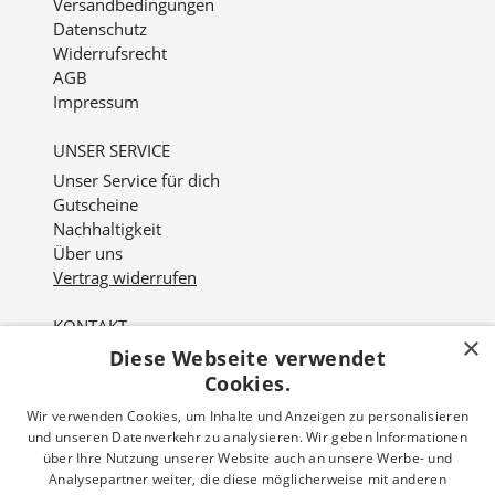
Versandbedingungen
Datenschutz
Widerrufsrecht
AGB
Impressum
UNSER SERVICE
Unser Service für dich
Gutscheine
Nachhaltigkeit
Über uns
Vertrag widerrufen
KONTAKT
×
Diese Webseite verwendet
Nordviver 2
21614 Buxtehude
Cookies.
Wir verwenden Cookies, um Inhalte und Anzeigen zu personalisieren
Öffnungszeiten:
und unseren Datenverkehr zu analysieren. Wir geben Informationen
Mo - Fr: 10:00 - 18:00 Uhr
über Ihre Nutzung unserer Website auch an unsere Werbe- und
Sa: 10:00 - 16:00 Uhr
Analysepartner weiter, die diese möglicherweise mit anderen